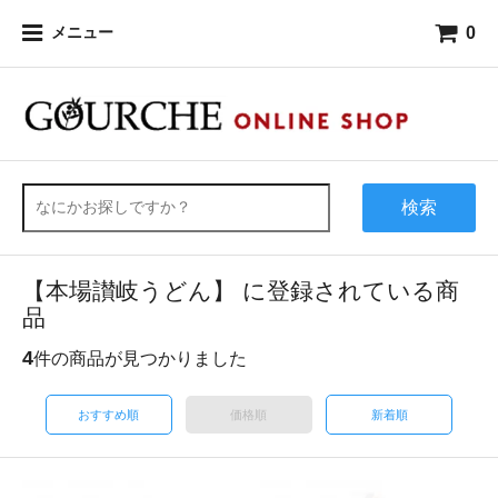
0
メニュー
検索
【本場讃岐うどん】 に登録されている商
品
4
件の商品が見つかりました
おすすめ順
価格順
新着順