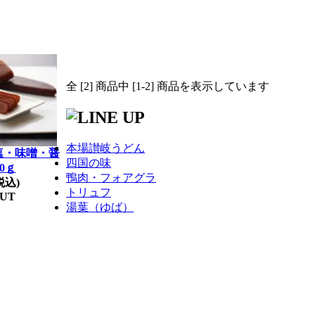
全 [2] 商品中 [1-2] 商品を表示しています
本場讃岐うどん
塩・味噌・醤
四国の味
0ｇ
鴨肉・フォアグラ
税込)
トリュフ
OUT
湯葉（ゆば）