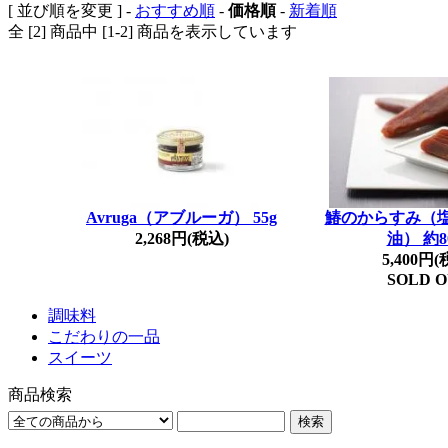
[ 並び順を変更 ] -
おすすめ順
-
価格順
-
新着順
全 [2] 商品中 [1-2] 商品を表示しています
Avruga（アブルーガ） 55g
鰆のからすみ（
2,268円(税込)
油） 約8
5,400円(
SOLD 
調味料
こだわりの一品
スイーツ
商品検索